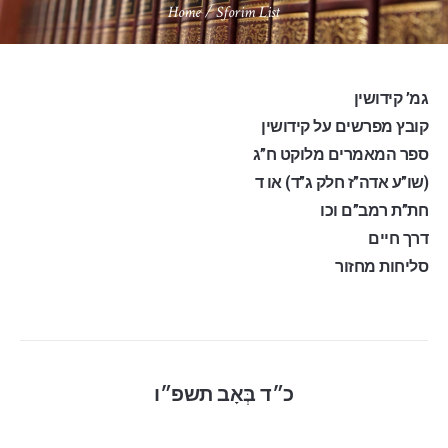
Home
/
Sforim List
גמ’ קידושין
קובץ מפרשים על קידושין
ספר המאמרים מלוקט ח”ג
שו”ע אדה”ז חלק ג”ד) או ד)
חת”ת רמב”ם וכו
דרך חיים
סליחות מחזור
כ״ד בְּאָב תשפ״ו