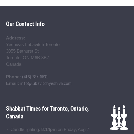
Our Contact Info
Address:
Yeshivas Lubavitch Toronto
3055 Bathurst St
Toronto, ON M6B 3B7
Canada
(416) 787-6631
Phone:
info@lubavitchyeshiva.com
Email:
Shabbat Times for Toronto, Ontario,
Canada
Candle lighting:
8:14pm
on
Friday, Aug 7